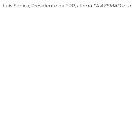
Luís Sénica, Presidente da FPP, afirma: “
A AZEMAD é uma
representa um compromisso com a excelência e com 
OUTRAS NOTÍCIAS