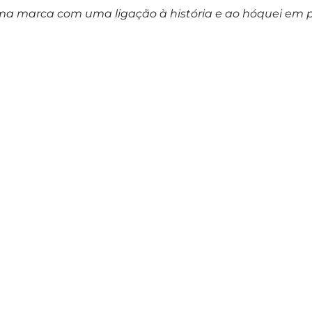
 marca com uma ligação à história e ao hóquei em pat
os valores da nossa modalidade.
“