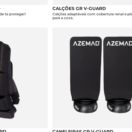
D
CALÇÕES GR V-GUARD
e te proteger!
Calções adaptáveis com cobertura renal e pla
para a coxa.
ARD
CANELEIRAS GR V-GUARD