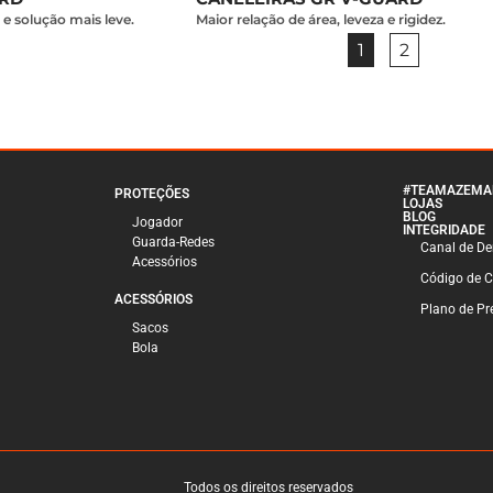
e solução mais leve.
Maior relação de área, leveza e rigidez.
1
2
#TEAMAZEMA
PROTEÇÕES
LOJAS
BLOG
Jogador
INTEGRIDADE
Guarda-Redes
Canal de D
Acessórios
Código de 
ACESSÓRIOS
Plano de Pre
Sacos
Bola
Todos os direitos reservados