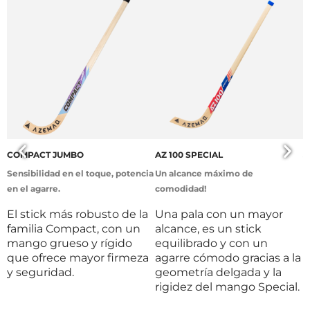
COMPACT JUMBO
AZ 100 SPECIAL
J
Sensibilidad en el toque, potencia
Un alcance máximo de
¡
en el agarre.
comodidad!
L
d
El stick más robusto de la
Una pala con un mayor
e
familia Compact, con un
alcance, es un stick
p
mango grueso y rígido
equilibrado y con un
que ofrece mayor firmeza
agarre cómodo gracias a la
y seguridad.
geometría delgada y la
rigidez del mango Special.