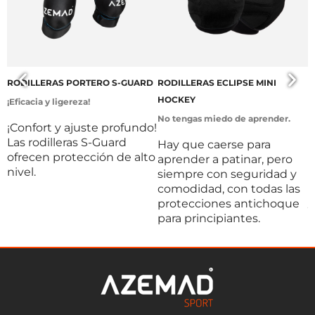
RODILLERAS PORTERO S-GUARD
RODILLERAS ECLIPSE MINI
P
HOCKEY
¡Eficacia y ligereza!
¡
p
No tengas miedo de aprender.
¡Confort y ajuste profundo!
Las rodilleras S-Guard
L
Hay que caerse para
ofrecen protección de alto
e
aprender a patinar, pero
nivel.
c
siempre con seguridad y
c
comodidad, con todas las
y
protecciones antichoque
e
para principiantes.