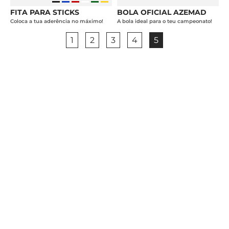
FITA PARA STICKS
BOLA OFICIAL AZEMAD
Coloca a tua aderência no máximo!
A bola ideal para o teu campeonato!
1
2
3
4
5