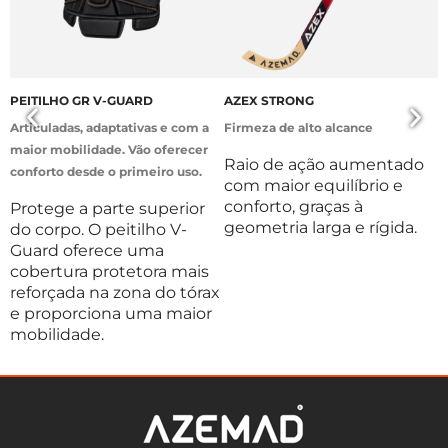
PEITILHO GR V-GUARD
AZEX STRONG
S
Articuladas, adaptativas e com a
Firmeza de alto alcance
D
maior mobilidade. Vão oferecer
Raio de ação aumentado
C
conforto desde o primeiro uso.
com maior equilíbrio e
a
conforto, graças à
m
Protege a parte superior
geometria larga e rígida.
m
do corpo. O peitilho V-
p
Guard oferece uma
e
cobertura protetora mais
reforçada na zona do tórax
e proporciona uma maior
mobilidade.