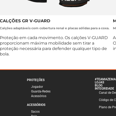
CALÇÕES GR V-GUARD
M
Calções adaptáveis com cobertura renal e placas sólidas para a coxa.
M
Proteção em cada movimento. Os calções V-GUARD
A
proporcionam máxima mobilidade sem tirar a
O
proteção necessária para defender qualquer tipo de
i
bola.
#TEAMAZEMA
PROTEÇÕES
LOJAS
BLOG
Jogador
INTEGRIDADE
Guarda-Redes
Canal de D
Acessórios
Código de 
ACESSÓRIOS
Plano de Pre
Sacos