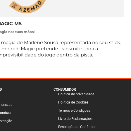
AGIC MS
agia nas tuas mãos!
 magia de Marlene Sousa representada no seu stick.
 modelo Magic pretende transmitir toda a
mprevisibilidade do jogo dentro da pista.
D
CONSUMIDOR
Política de privacidade
Política de Cookies
enúncias
Termos e Condições
Conduta
Livro de Reclamações
venção
Resolução de Conflitos