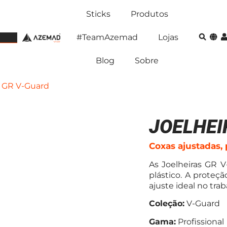
Sticks
Produtos
#TeamAzemad
Lojas
Blog
Sobre
s GR V-Guard
JOELHEI
Coxas ajustadas, 
As Joelheiras GR 
plástico. A proteçã
ajuste ideal no tra
Coleção:
V-Guard
Gama:
Profissional