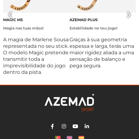
MAGIC MS
AZEMAD PLUS
A
Magia nas tuas mãos!
Estabilidade no teu jogo!
P
A magia de Marlene Sousa
Graças à sua geometria
P
representada no seu stick.
espessa e larga, terás uma
o
O modelo Magic pretende
maior rigidez aliada a uma
c
transmitir toda a
sensação de balanço e
p
imprevisibilidade do jogo
pega segura.
e
dentro da pista.
a