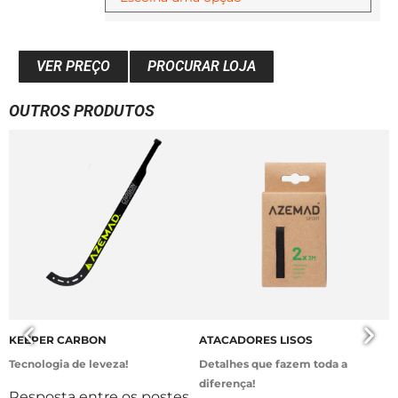
VER PREÇO
PROCURAR LOJA
OUTROS PRODUTOS
KEEPER CARBON
ATACADORES LISOS
B
Tecnologia de leveza!
Detalhes que fazem toda a
E
diferença!
Resposta entre os postes
P