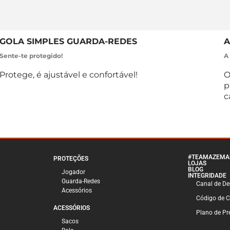
GOLA SIMPLES GUARDA-REDES
A
Sente-te protegido!
A 
Protege, é ajustável e confortável!
O
p
c
#TEAMAZEMA
PROTEÇÕES
LOJAS
BLOG
Jogador
INTEGRIDADE
Guarda-Redes
Canal de D
Acessórios
Código de 
ACESSÓRIOS
Plano de Pre
Sacos