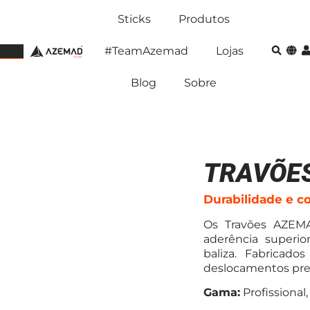
Sticks
Produtos
#TeamAzemad
Lojas
Blog
Sobre
TRAVÕES
Durabilidade e c
Os Travões AZEMA
aderência superio
baliza. Fabricad
deslocamentos prec
Gama:
Profissional