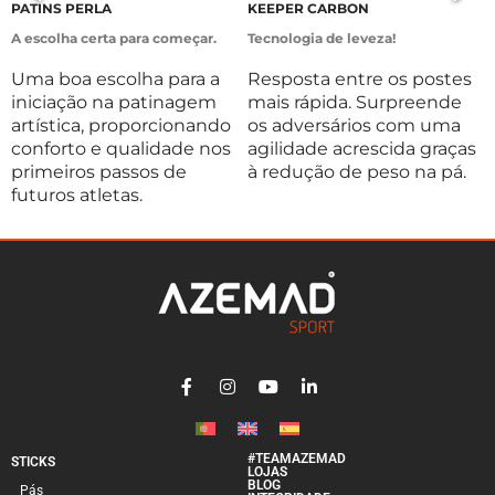
PATINS PERLA
KEEPER CARBON
B
A escolha certa para começar.
Tecnologia de leveza!
E
Uma boa escolha para a
Resposta entre os postes
P
iniciação na patinagem
mais rápida. Surpreende
p
artística, proporcionando
os adversários com uma
m
conforto e qualidade nos
agilidade acrescida graças
e
primeiros passos de
à redução de peso na pá.
m
futuros atletas.
#TEAMAZEMAD
STICKS
LOJAS
BLOG
Pás