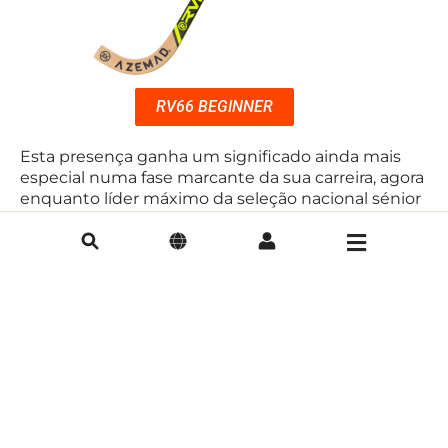
RV66 BEGINNER
Esta presença ganha um significado ainda mais
especial numa fase marcante da sua carreira, agora
enquanto líder máximo da seleção nacional sénior
masculina, um reconhecimento do seu percurso,
conhecimento e capacidade de liderança dentro
da modalidade.
Para a Azemad Sport, é motivo de enorme orgulho
continuar a colaborar com uma referência do
hóquei em patins, que partilha os mesmos valores
de compromisso, excelência e paixão pelo jogo. A
gama
RV66
é o reflexo dessa parceria sólida e da
aposta contínua na evolução do material
desportivo.