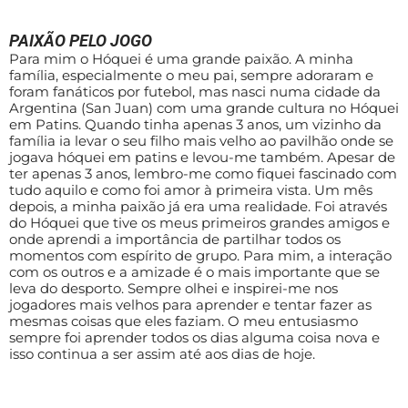
PAIXÃO PELO JOGO
Para mim o Hóquei é uma grande paixão. A minha
família, especialmente o meu pai, sempre adoraram e
foram fanáticos por futebol, mas nasci numa cidade da
Argentina (San Juan) com uma grande cultura no Hóquei
em Patins. Quando tinha apenas 3 anos, um vizinho da
família ia levar o seu filho mais velho ao pavilhão onde se
jogava hóquei em patins e levou-me também. Apesar de
ter apenas 3 anos, lembro-me como fiquei fascinado com
tudo aquilo e como foi amor à primeira vista. Um mês
depois, a minha paixão já era uma realidade.‍ Foi através
do Hóquei que tive os meus primeiros grandes amigos e
onde aprendi a importância de partilhar todos os
momentos com espírito de grupo. Para mim, a interação
com os outros e a amizade é o mais importante que se
leva do desporto.‍ Sempre olhei e inspirei-me nos
jogadores mais velhos para aprender e tentar fazer as
mesmas coisas que eles faziam. O meu entusiasmo
sempre foi aprender todos os dias alguma coisa nova e
isso continua a ser assim até aos dias de hoje.